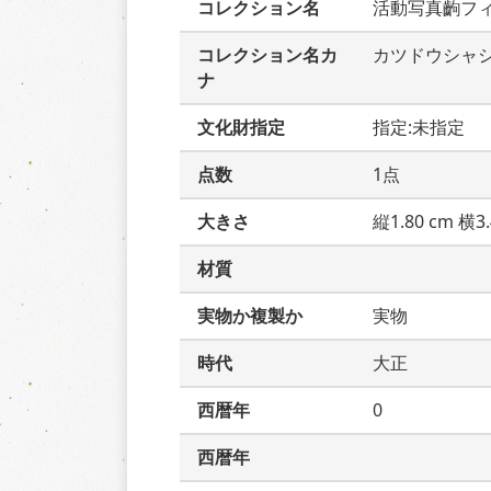
コレクション名
活動写真齣フ
コレクション名カ
カツドウシャ
ナ
文化財指定
指定:未指定
点数
1点
大きさ
縦1.80 cm 横3.
材質
実物か複製か
実物
時代
大正
西暦年
0
西暦年