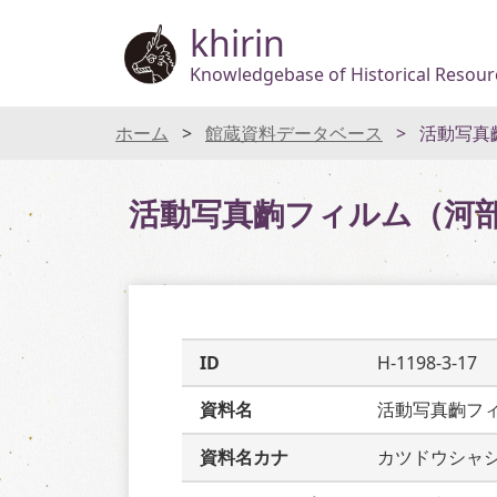
khirin
Knowledgebase of Historical Resourc
ホーム
館蔵資料データベース
活動写真
活動写真齣フィルム（河
ID
H-1198-3-17
資料名
活動写真齣フ
資料名カナ
カツドウシャ