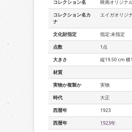
コレクション名
映画オリジナ
コレクション名カ
エイガオリジ
ナ
文化財指定
指定:未指定
点数
1点
大きさ
縦19.50 cm 横1
材質
実物か複製か
実物
時代
大正
西暦年
1923
西暦年
1923年