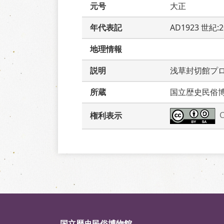
元号
大正
年代表記
AD1923 世紀:
地理情報
説明
浅草封切館プ
所蔵
国立歴史民俗
権利表示
国立歴史民俗博物館