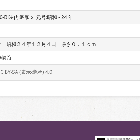
20-B 時代:昭和２ 元号:昭和 - 24 年
會　昭和２４年１２月４日　厚さ０．１ｃｍ
博物館
CC BY-SA (表示-継承) 4.0