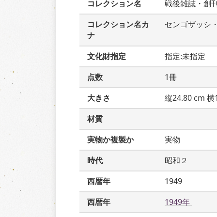
コレクション名
戦後雑誌・創
コレクション名カ
センゴザッシ
ナ
文化財指定
指定:未指定
点数
1冊
大きさ
縦24.80 cm 横1
材質
実物か複製か
実物
時代
昭和２
西暦年
1949
西暦年
1949年