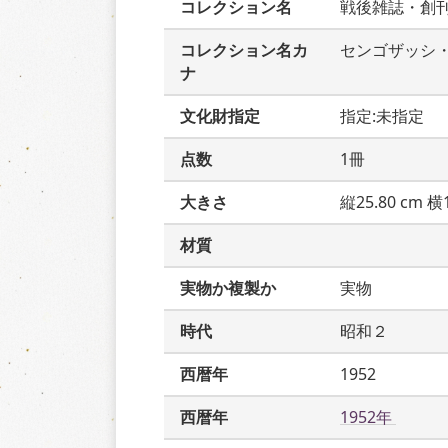
コレクション名
戦後雑誌・創
コレクション名カ
センゴザッシ
ナ
文化財指定
指定:未指定
点数
1冊
大きさ
縦25.80 cm 横1
材質
実物か複製か
実物
時代
昭和２
西暦年
1952
西暦年
1952年