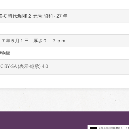
20-C 時代:昭和２ 元号:昭和 - 27 年
２７年５月１日　厚さ０．７ｃｍ
博物館
CC BY-SA (表示-継承) 4.0