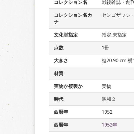
コレクション名
戦後雑誌・創
コレクション名カ
センゴザッシ
ナ
文化財指定
指定:未指定
点数
1冊
大きさ
縦20.90 cm 横1
材質
実物か複製か
実物
時代
昭和２
西暦年
1952
西暦年
1952年