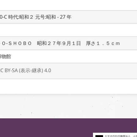
20-C 時代:昭和２ 元号:昭和 - 27 年
ＤＯ‐ＳＨＯＢＯ　昭和２７年９月１日　厚さ１．５ｃｍ
博物館
CC BY-SA (表示-継承) 4.0