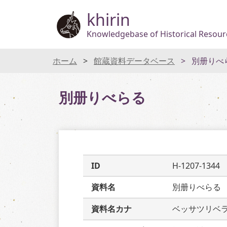
khirin
Knowledgebase of Historical Resourc
ホーム
館蔵資料データベース
別册りべ
別册りべらる
ID
H-1207-1344
資料名
別册りべらる
資料名カナ
ベッサツリベ