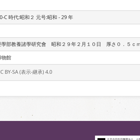
20-C 時代:昭和２ 元号:昭和 - 29 年
經學部教養諸學研究會　昭和２９年２月１０日　厚さ０．５ｃ
博物館
CC BY-SA (表示-継承) 4.0