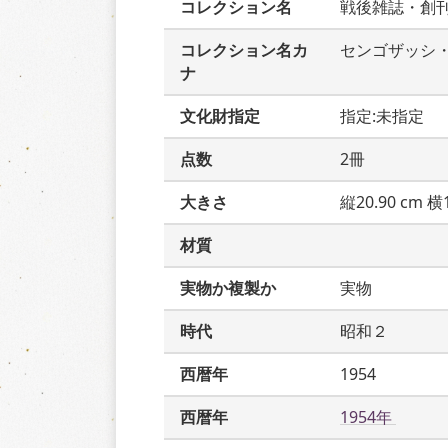
コレクション名
戦後雑誌・創
コレクション名カ
センゴザッシ
ナ
文化財指定
指定:未指定
点数
2冊
大きさ
縦20.90 cm 横1
材質
実物か複製か
実物
時代
昭和２
西暦年
1954
西暦年
1954年