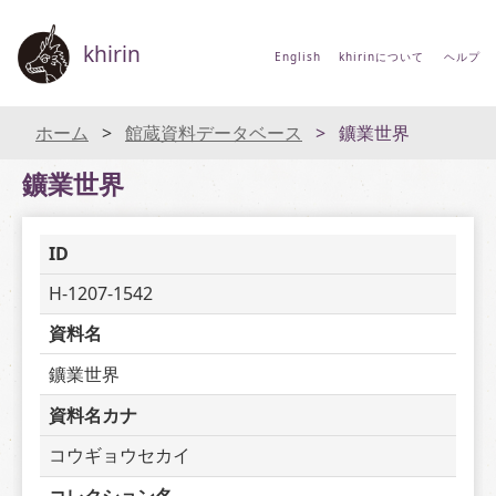
khirin
English
khirinについて
ヘルプ
ホーム
館蔵資料データベース
鑛業世界
鑛業世界
ID
H-1207-1542
資料名
鑛業世界
資料名カナ
コウギョウセカイ