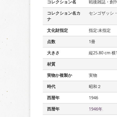
コレクション名
戦後雑誌・創
コレクション名カ
センゴザッシ
ナ
文化財指定
指定:未指定
点数
1冊
大きさ
縦25.80 cm 横1
材質
実物か複製か
実物
時代
昭和２
西暦年
1946
西暦年
1946年