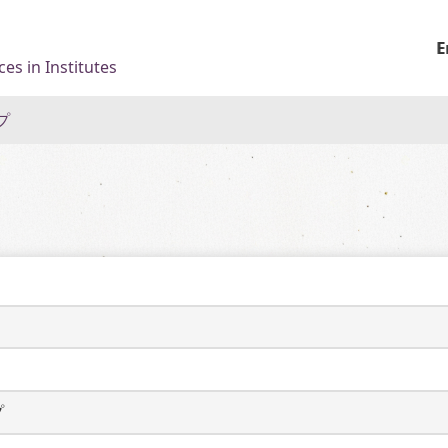
E
es in Institutes
プ
プ