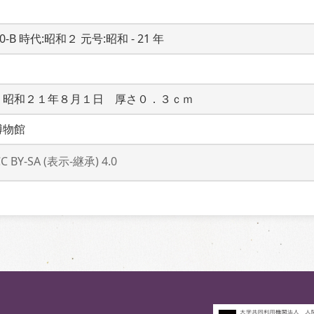
20-B 時代:昭和２ 元号:昭和 - 21 年
　昭和２１年８月１日　厚さ０．３ｃｍ
博物館
CC BY-SA (表示-継承) 4.0