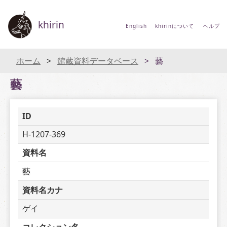
khirin
English
khirinについて
ヘルプ
ホーム
館蔵資料データベース
藝
藝
ID
H-1207-369
資料名
藝
資料名カナ
ゲイ