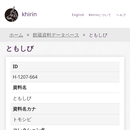
khirin
English
khirinについて
ヘルプ
ホーム
館蔵資料データベース
ともしび
ともしび
ID
H-1207-664
資料名
ともしび
資料名カナ
トモシビ