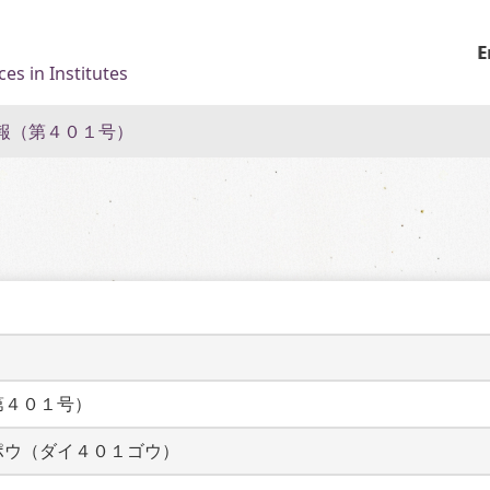
E
es in Institutes
報（第４０１号）
）
第４０１号）
ポウ（ダイ４０１ゴウ）