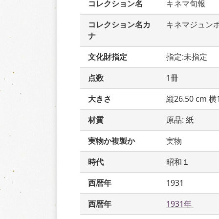
コレクション名
キネマ旬報
コレクション名カ
キネマジュン
ナ
文化財指定
指定:未指定
点数
1冊
大きさ
縦26.50 cm 横1
材質
原品: 紙
実物か複製か
実物
時代
昭和１
西暦年
1931
西暦年
1931年