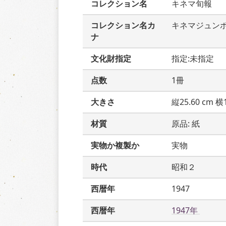
コレクション名
キネマ旬報
コレクション名カ
キネマジュン
ナ
文化財指定
指定:未指定
点数
1冊
大きさ
縦25.60 cm 横1
材質
原品: 紙
実物か複製か
実物
時代
昭和２
西暦年
1947
西暦年
1947年