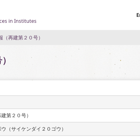
E
es in Institutes
報（再建第２０号）
号）
再建第２０号）
ポウ（サイケンダイ２０ゴウ）