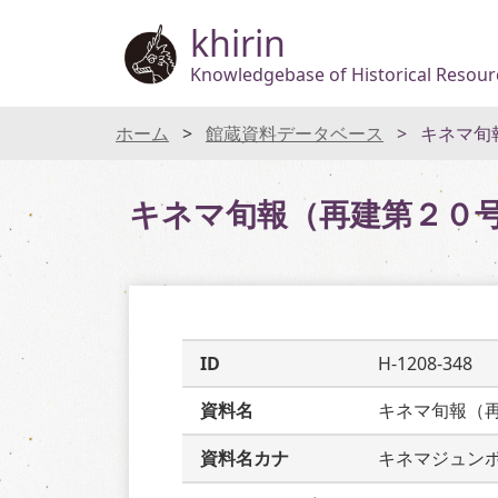
khirin
Knowledgebase of Historical Resourc
ホーム
館蔵資料データベース
キネマ旬
キネマ旬報（再建第２０
ID
H-1208-348
資料名
キネマ旬報（
資料名カナ
キネマジュン