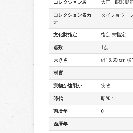
コレクション名
大正・昭和期
コレクション名カ
タイショウ・
ナ
文化財指定
指定:未指定
点数
1点
大きさ
縦18.80 cm 横1
材質
実物か複製か
実物
時代
昭和１
西暦年
0
西暦年