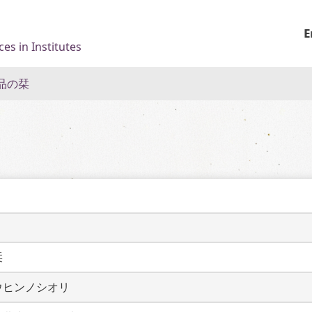
E
es in Institutes
品の栞
栞
ウヒンノシオリ