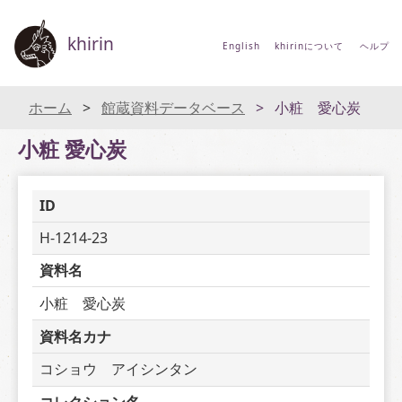
khirin
English
khirinについて
ヘルプ
ホーム
館蔵資料データベース
小粧 愛心炭
小粧 愛心炭
ID
H-1214-23
資料名
小粧　愛心炭
資料名カナ
コショウ　アイシンタン