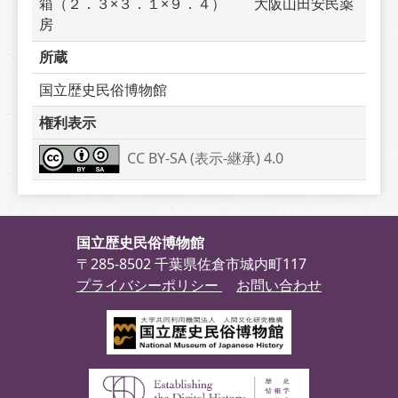
箱（２．３×３．１×９．４）　　大阪山田安民薬
房
所蔵
国立歴史民俗博物館
権利表示
CC BY-SA (表示-継承) 4.0
国立歴史民俗博物館
〒285-8502 千葉県佐倉市城内町117
プライバシーポリシー
お問い合わせ