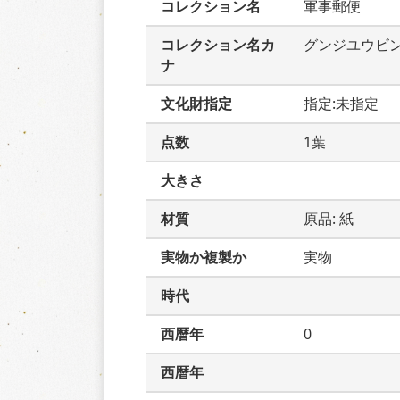
コレクション名
軍事郵便
コレクション名カ
グンジユウビ
ナ
文化財指定
指定:未指定
点数
1葉
大きさ
材質
原品: 紙
実物か複製か
実物
時代
西暦年
0
西暦年