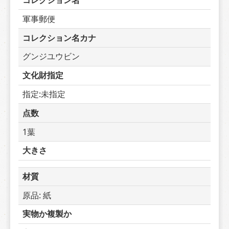
コレクション名
軍事郵便
コレクション名カナ
グンジユウビン
文化財指定
指定:未指定
点数
1葉
大きさ
材質
原品: 紙
実物か複製か