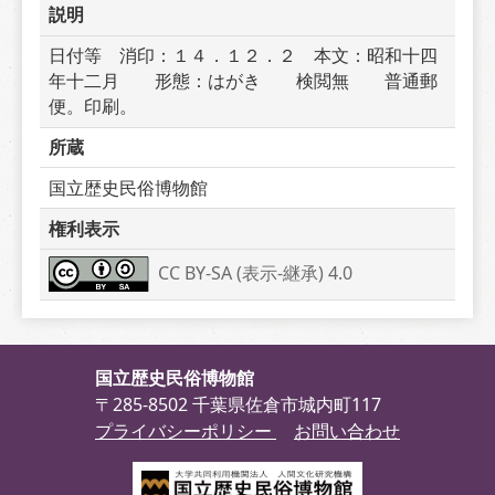
説明
日付等　消印：１４．１２．２　本文：昭和十四
年十二月　　形態：はがき　　検閲無　　普通郵
便。印刷。
所蔵
国立歴史民俗博物館
権利表示
CC BY-SA (表示-継承) 4.0
国立歴史民俗博物館
〒285-8502 千葉県佐倉市城内町117
プライバシーポリシー
お問い合わせ