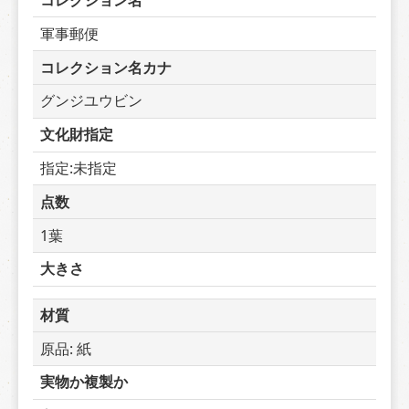
コレクション名
軍事郵便
コレクション名カナ
グンジユウビン
文化財指定
指定:未指定
点数
1葉
大きさ
材質
原品: 紙
実物か複製か