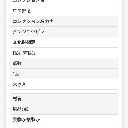
コレクション名
軍事郵便
コレクション名カナ
グンジユウビン
文化財指定
指定:未指定
点数
1葉
大きさ
材質
原品: 紙
実物か複製か