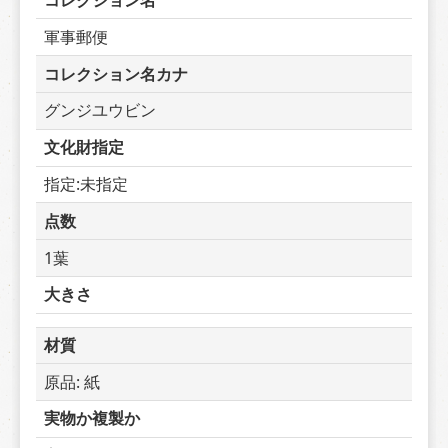
コレクション名
軍事郵便
コレクション名カナ
グンジユウビン
文化財指定
指定:未指定
点数
1葉
大きさ
材質
原品: 紙
実物か複製か