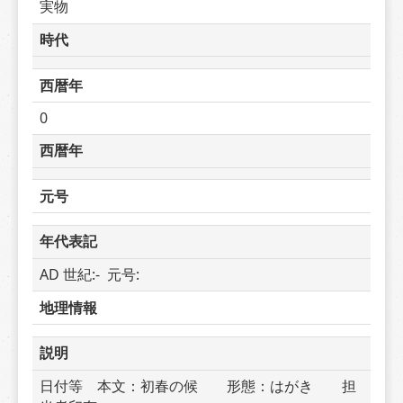
実物
時代
西暦年
0
西暦年
元号
年代表記
AD 世紀:-  元号: 
地理情報
説明
日付等　本文：初春の候　　形態：はがき　　担