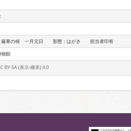
 
：厳寒の候　一月元日　　形態：はがき　　担当者印有
博物館
CC BY-SA (表示-継承) 4.0