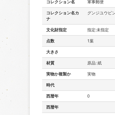
コレクション名
軍事郵便
コレクション名カ
グンジユウビ
ナ
文化財指定
指定:未指定
点数
1葉
大きさ
材質
原品: 紙
実物か複製か
実物
時代
西暦年
0
西暦年