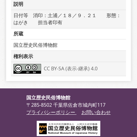
説明
日付等　消印：土浦／１８／９．２１　　形態：
はがき　　担当者印有
所蔵
国立歴史民俗博物館
権利表示
CC BY-SA (表示-継承) 4.0
国立歴史民俗博物館
〒285-8502 千葉県佐倉市城内町117
プライバシーポリシー
お問い合わせ