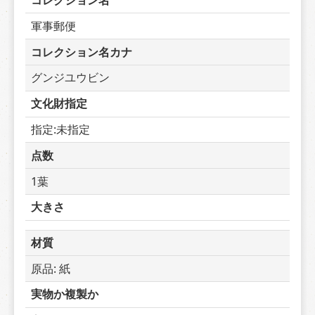
コレクション名
軍事郵便
コレクション名カナ
グンジユウビン
文化財指定
指定:未指定
点数
1葉
大きさ
材質
原品: 紙
実物か複製か