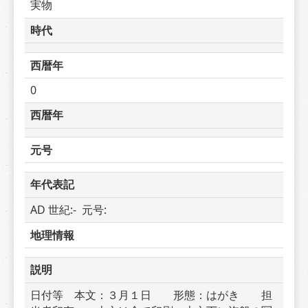
実物
時代
西暦年
0
西暦年
元号
年代表記
AD 世紀:-  元号: 
地理情報
説明
日付等　本文：３月１日　　形態：はがき　　担