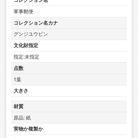
コレクション名
軍事郵便
コレクション名カナ
グンジユウビン
文化財指定
指定:未指定
点数
1葉
大きさ
材質
原品: 紙
実物か複製か