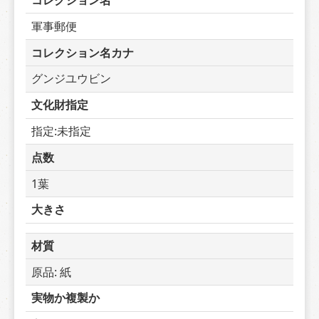
コレクション名
軍事郵便
コレクション名カナ
グンジユウビン
文化財指定
指定:未指定
点数
1葉
大きさ
材質
原品: 紙
実物か複製か