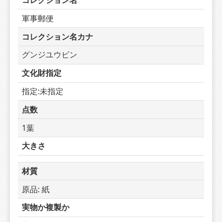
コレクション名
軍事郵便
コレクション名カナ
グンジユウビン
文化財指定
指定:未指定
点数
1葉
大きさ
材質
原品: 紙
実物か複製か