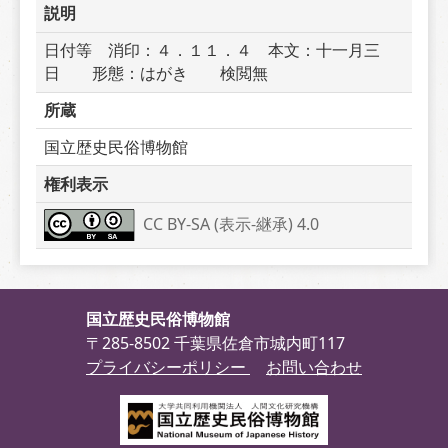
説明
日付等　消印：４．１１．４　本文：十一月三
日　　形態：はがき　　検閲無
所蔵
国立歴史民俗博物館
権利表示
CC BY-SA (表示-継承) 4.0
国立歴史民俗博物館
〒285-8502 千葉県佐倉市城内町117
プライバシーポリシー
お問い合わせ