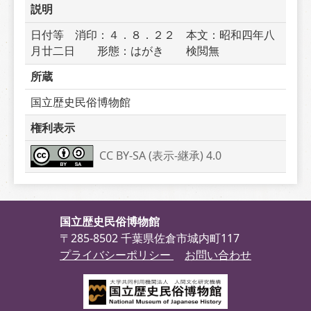
説明
日付等　消印：４．８．２２　本文：昭和四年八
月廿二日　　形態：はがき　　検閲無
所蔵
国立歴史民俗博物館
権利表示
CC BY-SA (表示-継承) 4.0
国立歴史民俗博物館
〒285-8502 千葉県佐倉市城内町117
プライバシーポリシー
お問い合わせ