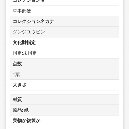
コレクション名
軍事郵便
コレクション名カナ
グンジユウビン
文化財指定
指定:未指定
点数
1葉
大きさ
材質
原品: 紙
実物か複製か