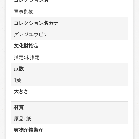
コレクション名
軍事郵便
コレクション名カナ
グンジユウビン
文化財指定
指定:未指定
点数
1葉
大きさ
材質
原品: 紙
実物か複製か