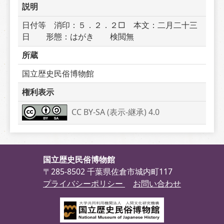
説明
日付等　消印：５．２．２□　本文：二月二十三
日　　形態：はがき　　検閲無
所蔵
国立歴史民俗博物館
権利表示
CC BY-SA (表示-継承) 4.0
国立歴史民俗博物館
〒285-8502 千葉県佐倉市城内町117
プライバシーポリシー
お問い合わせ