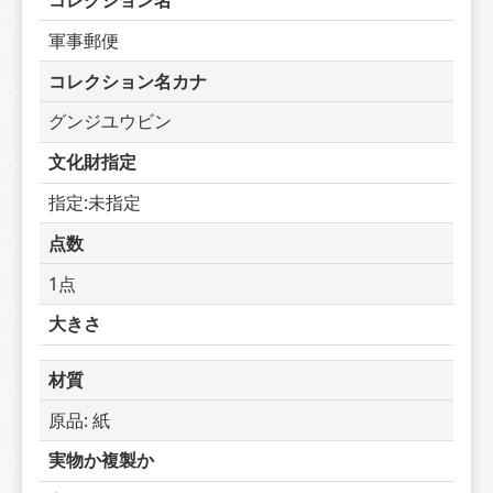
コレクション名
軍事郵便
コレクション名カナ
グンジユウビン
文化財指定
指定:未指定
点数
1点
大きさ
材質
原品: 紙
実物か複製か