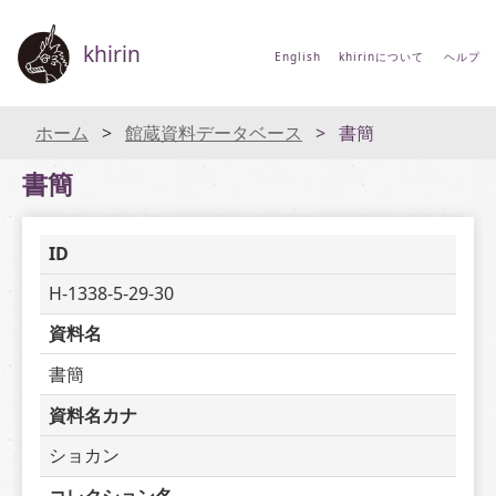
khirin
English
khirinについて
ヘルプ
ホーム
館蔵資料データベース
書簡
書簡
ID
H-1338-5-29-30
資料名
書簡
資料名カナ
ショカン