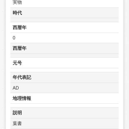
実物
時代
西暦年
0
西暦年
元号
年代表記
AD
地理情報
説明
葉書