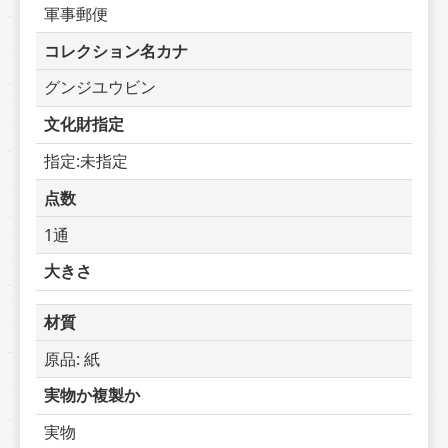
軍事郵便
コレクション名カナ
グンジユウビン
文化財指定
指定:未指定
点数
1通
大きさ
材質
原品: 紙
実物か複製か
実物