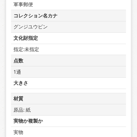
軍事郵便
コレクション名カナ
グンジユウビン
文化財指定
指定:未指定
点数
1通
大きさ
材質
原品: 紙
実物か複製か
実物