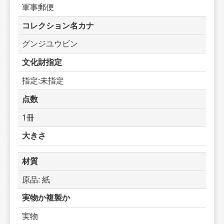
軍事郵便
コレクション名カナ
グンジユウビン
文化財指定
指定:未指定
点数
1冊
大きさ
材質
原品: 紙
実物か複製か
実物