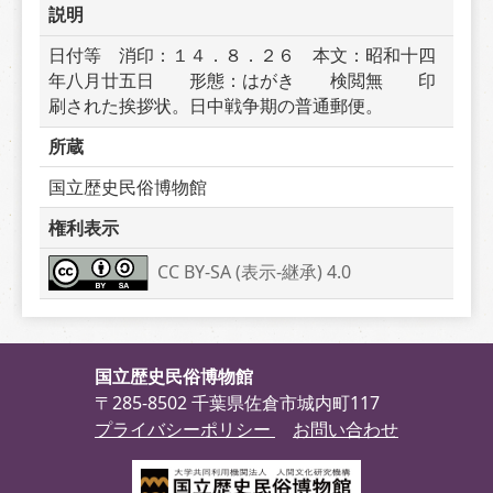
説明
日付等　消印：１４．８．２６　本文：昭和十四
年八月廿五日　　形態：はがき　　検閲無　　印
刷された挨拶状。日中戦争期の普通郵便。
所蔵
国立歴史民俗博物館
権利表示
CC BY-SA (表示-継承) 4.0
国立歴史民俗博物館
〒285-8502 千葉県佐倉市城内町117
プライバシーポリシー
お問い合わせ