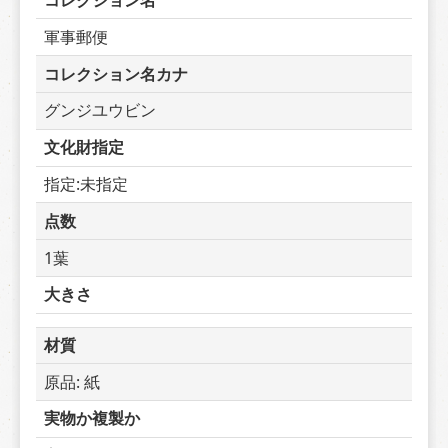
コレクション名
軍事郵便
コレクション名カナ
グンジユウビン
文化財指定
指定:未指定
点数
1葉
大きさ
材質
原品: 紙
実物か複製か