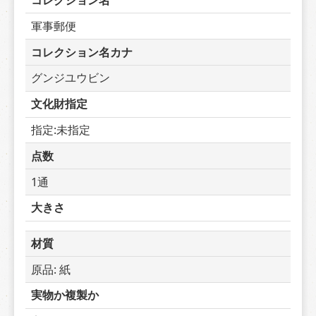
コレクション名
軍事郵便
コレクション名カナ
グンジユウビン
文化財指定
指定:未指定
点数
1通
大きさ
材質
原品: 紙
実物か複製か