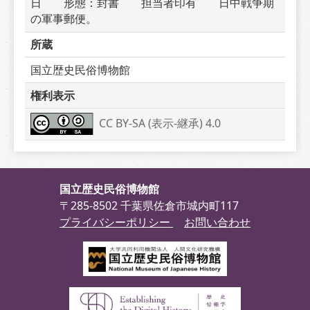
日　　形態：封書　　担当者印有　　日中戦争期
の軍事郵便。
所蔵
国立歴史民俗博物館
権利表示
CC BY-SA (表示-継承) 4.0
国立歴史民俗博物館
〒285-8502 千葉県佐倉市城内町117
プライバシーポリシー
お問い合わせ