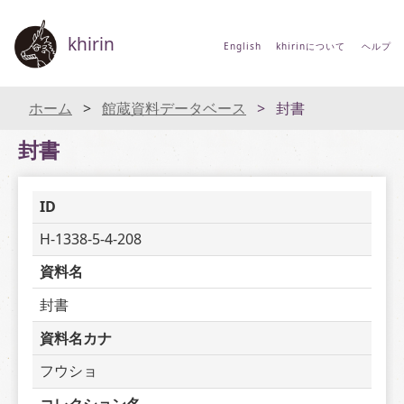
khirin
English
khirinについて
ヘルプ
ホーム
館蔵資料データベース
封書
封書
ID
H-1338-5-4-208
資料名
封書
資料名カナ
フウショ