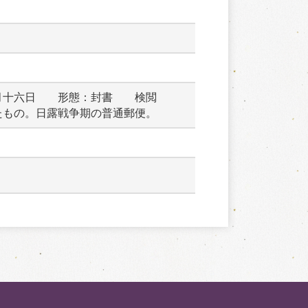
月十六日　　形態：封書　　検閲
たもの。日露戦争期の普通郵便。