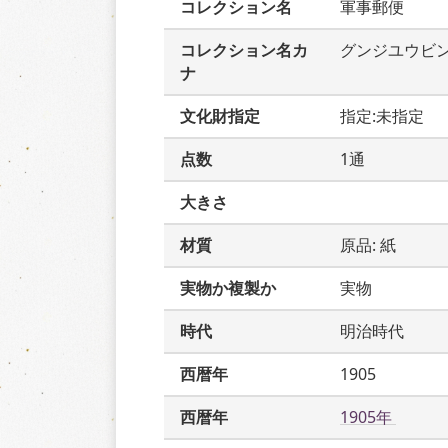
コレクション名
軍事郵便
コレクション名カ
グンジユウビ
ナ
文化財指定
指定:未指定
点数
1通
大きさ
材質
原品: 紙
実物か複製か
実物
時代
明治時代
西暦年
1905
西暦年
1905年