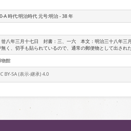
20-A 時代:明治時代 元号:明治 - 38 年
：丗八年三月十七日　封書：三、一六　本文：明治三十八年三
が無く、切手も貼られているので、通常の郵便物として出され
博物館
CC BY-SA (表示-継承) 4.0