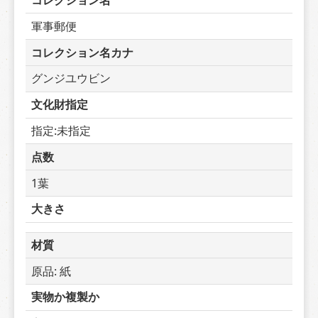
コレクション名
軍事郵便
コレクション名カナ
グンジユウビン
文化財指定
指定:未指定
点数
1葉
大きさ
材質
原品: 紙
実物か複製か