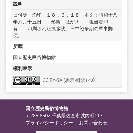
説明
日付等　消印：１８．６．１８　本文：昭和十八
年六月十五日　　形態：はがき　　担当者印
有　　印刷された挨拶状。日中戦争期の軍事郵
便。
所蔵
国立歴史民俗博物館
権利表示
CC BY-SA (表示-継承) 4.0
国立歴史民俗博物館
〒285-8502 千葉県佐倉市城内町117
プライバシーポリシー
お問い合わせ