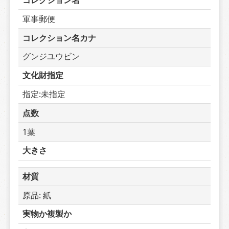
コレクション名
軍事郵便
コレクション名カナ
グンジユウビン
文化財指定
指定:未指定
点数
1葉
大きさ
材質
原品: 紙
実物か複製か