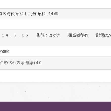
20-B 時代:昭和１ 元号:昭和 - 14 年
：１４．６．１５　　形態：はがき　　担当者印有　　郵便は
博物館
CC BY-SA (表示-継承) 4.0