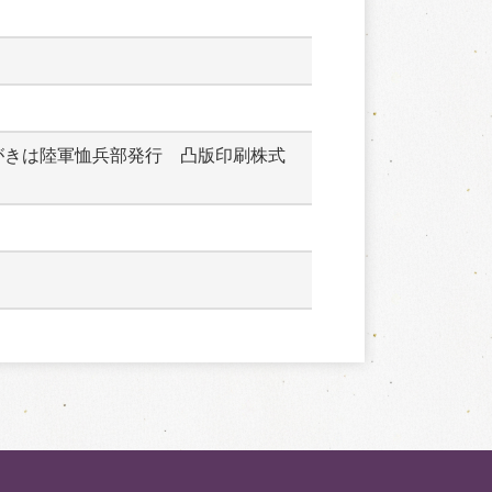
がきは陸軍恤兵部発行　凸版印刷株式