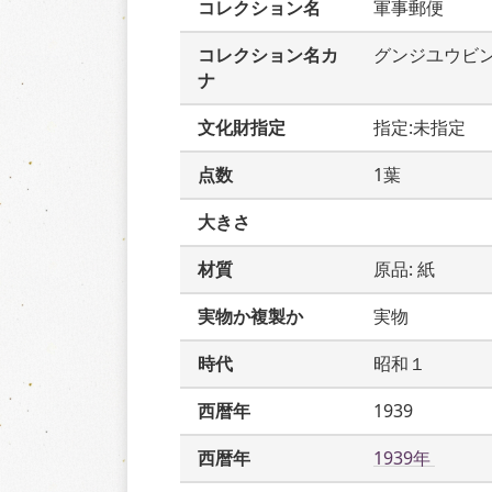
コレクション名
軍事郵便
コレクション名カ
グンジユウビ
ナ
文化財指定
指定:未指定
点数
1葉
大きさ
材質
原品: 紙
実物か複製か
実物
時代
昭和１
西暦年
1939
西暦年
1939年