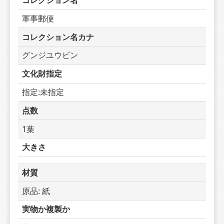
コレクション名
軍事郵便
コレクション名カナ
グンジユウビン
文化財指定
指定:未指定
点数
1葉
大きさ
材質
原品: 紙
実物か複製か