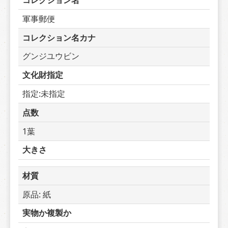
コレクション名
軍事郵便
コレクション名カナ
グンジユウビン
文化財指定
指定:未指定
点数
1葉
大きさ
材質
原品: 紙
実物か複製か