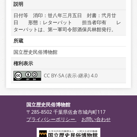
説明
日付等　消印：丗八年三月五日　封書：弐月廿
日　　形態：レターパット　　担当者印有　　レ
ターパットは、第一軍司令部酒保兵林館発行。
所蔵
国立歴史民俗博物館
権利表示
CC BY-SA (表示-継承) 4.0
国立歴史民俗博物館
〒285-8502 千葉県佐倉市城内町117
プライバシーポリシー
お問い合わせ