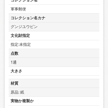
コレクション名
軍事郵便
コレクション名カナ
グンジユウビン
文化財指定
指定:未指定
点数
1通
大きさ
材質
原品: 紙
実物か複製か