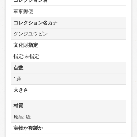
コレクション名
軍事郵便
コレクション名カナ
グンジユウビン
文化財指定
指定:未指定
点数
1通
大きさ
材質
原品: 紙
実物か複製か