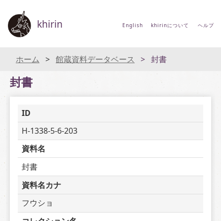
khirin
English
khirinについて
ヘルプ
ホーム
館蔵資料データベース
封書
封書
ID
H-1338-5-6-203
資料名
封書
資料名カナ
フウショ