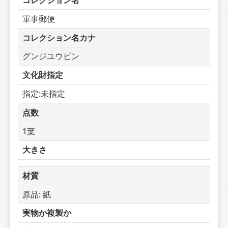
コレクション名
軍事郵便
コレクション名カナ
グンジユウビン
文化財指定
指定:未指定
点数
1葉
大きさ
材質
原品: 紙
実物か複製か