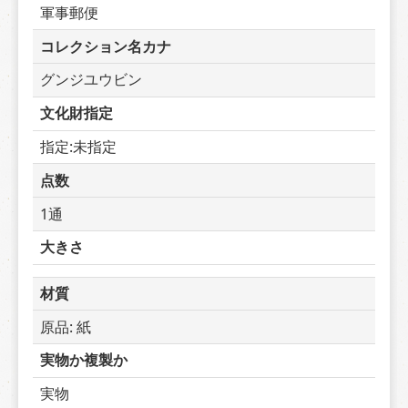
軍事郵便
コレクション名カナ
グンジユウビン
文化財指定
指定:未指定
点数
1通
大きさ
材質
原品: 紙
実物か複製か
実物