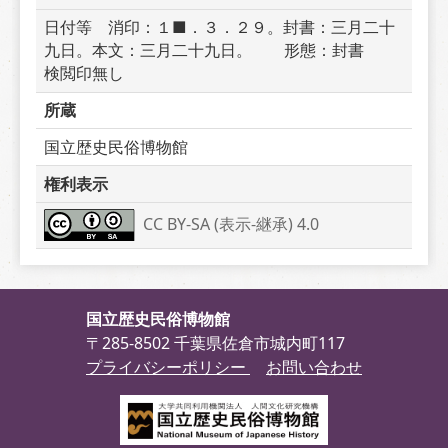
日付等　消印：１■．３．２９。封書：三月二十
九日。本文：三月二十九日。　　形態：封書　　
検閲印無し
所蔵
国立歴史民俗博物館
権利表示
CC BY-SA (表示-継承) 4.0
国立歴史民俗博物館
〒285-8502 千葉県佐倉市城内町117
プライバシーポリシー
お問い合わせ