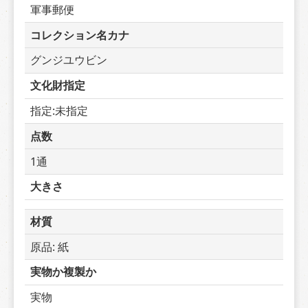
軍事郵便
コレクション名カナ
グンジユウビン
文化財指定
指定:未指定
点数
1通
大きさ
材質
原品: 紙
実物か複製か
実物