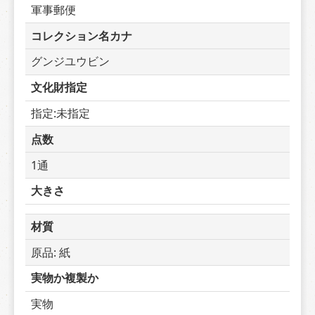
軍事郵便
コレクション名カナ
グンジユウビン
文化財指定
指定:未指定
点数
1通
大きさ
材質
原品: 紙
実物か複製か
実物