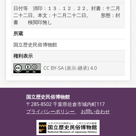
日付等　消印：１３．１２．２２。封書：十二月
二十二日。本文：十二月二十二日。　　形態：封
書　　検閲印無し
所蔵
国立歴史民俗博物館
権利表示
CC BY-SA (表示-継承) 4.0
国立歴史民俗博物館
〒285-8502 千葉県佐倉市城内町117
プライバシーポリシー
お問い合わせ