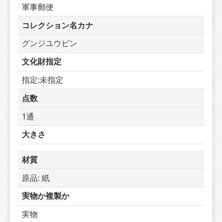
軍事郵便
コレクション名カナ
グンジユウビン
文化財指定
指定:未指定
点数
1通
大きさ
材質
原品: 紙
実物か複製か
実物