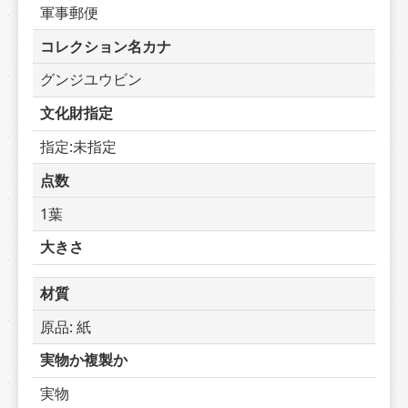
軍事郵便
コレクション名カナ
グンジユウビン
文化財指定
指定:未指定
点数
1葉
大きさ
材質
原品: 紙
実物か複製か
実物