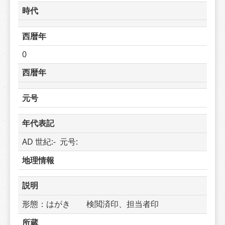
時代
西暦年
0
西暦年
元号
年代表記
AD 世紀:-  元号: 
地理情報
説明
形態：はがき　　検閲済印、担当者印
所蔵