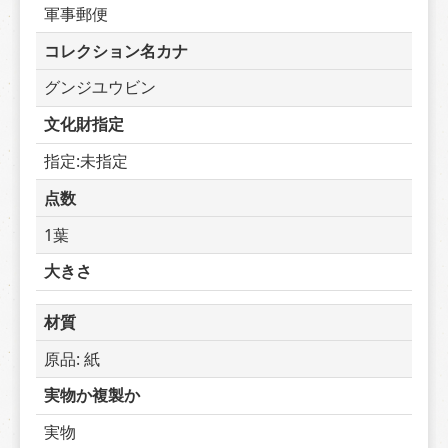
軍事郵便
コレクション名カナ
グンジユウビン
文化財指定
指定:未指定
点数
1葉
大きさ
材質
原品: 紙
実物か複製か
実物