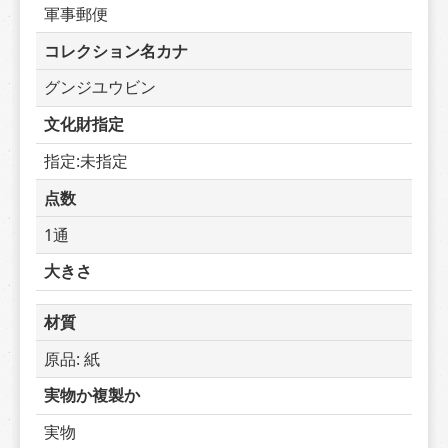
軍事郵便
コレクション名カナ
グンジユウビン
文化財指定
指定:未指定
点数
1通
大きさ
材質
原品: 紙
実物か複製か
実物