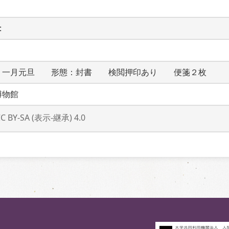
 
：一月元旦　　形態：封書　　検閲押印あり　　便箋２枚
博物館
CC BY-SA (表示-継承) 4.0