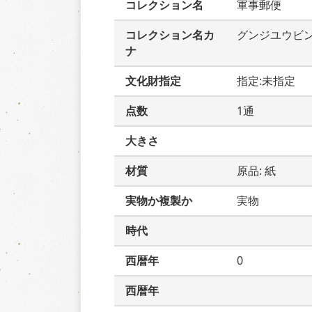
コレクション名
軍事郵便
コレクション名カ
グンジユウビ
ナ
文化財指定
指定:未指定
点数
1通
大きさ
材質
原品: 紙
実物か複製か
実物
時代
西暦年
0
西暦年